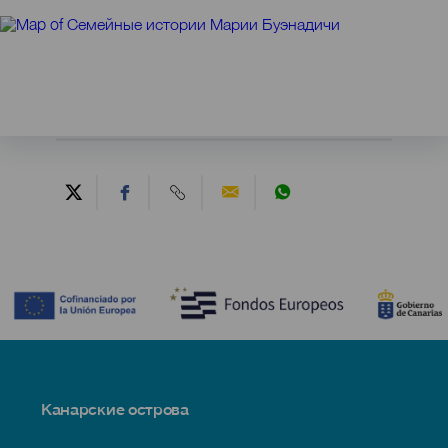
Contenido
Menú
Канарские острова
Footer