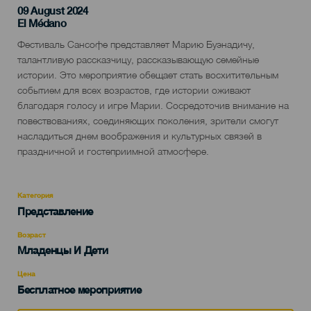
09 August 2024
Localidad
El Médano
Descripción
Фестиваль Сансофе представляет Марию Буэнадичу,
del
талантливую рассказчицу, рассказывающую семейные
evento
истории. Это мероприятие обещает стать восхитительным
событием для всех возрастов, где истории оживают
благодаря голосу и игре Марии. Сосредоточив внимание на
повествованиях, соединяющих поколения, зрители смогут
насладиться днем ​​воображения и культурных связей в
праздничной и гостеприимной атмосфере.
Категория
Categoría
Представление
del
evento
Возраст
Edad
Младенцы И Дети
Recomendada
Цена
Бесплатное мероприятие