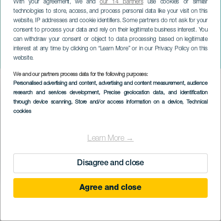
With your agreement, we and
our 14 partners
use cookies or similar
technologies to store, access, and process personal data like your visit on this
website, IP addresses and cookie identifiers. Some partners do not ask for your
consent to process your data and rely on their legitimate business interest. You
ТЕНЕРИФЕ
can withdraw your consent or object to data processing based on legitimate
Семейные истории Марии
interest at any time by clicking on “Learn More” or in our Privacy Policy on this
Буэнадичи
website.
We and our partners process data for the following purposes:
Imagen
Personalised advertising and content, advertising and content measurement, audience
Listado
research and services development
, Precise geolocation data, and identification
through device scanning
, Store and/or access information on a device
, Technical
cookies
Learn More →
Disagree and close
Agree and close
ПРОШЕДШЕЕ МЕРОПРИЯТИЕ