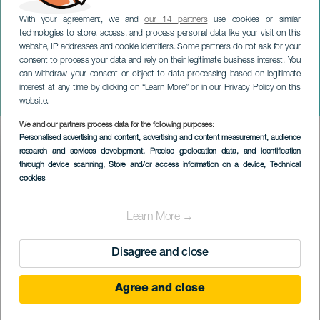
With your agreement, we and
our 14 partners
use cookies or similar
technologies to store, access, and process personal data like your visit on this
website, IP addresses and cookie identifiers. Some partners do not ask for your
consent to process your data and rely on their legitimate business interest. You
ТЕНЕРИФЕ
can withdraw your consent or object to data processing based on legitimate
Martita de Graná: ¡Martita
interest at any time by clicking on “Learn More” or in our Privacy Policy on this
sea!
website.
We and our partners process data for the following purposes:
Imagen
Personalised advertising and content, advertising and content measurement, audience
Listado
research and services development
, Precise geolocation data, and identification
through device scanning
, Store and/or access information on a device
, Technical
cookies
Learn More →
Disagree and close
ПРОШЕДШЕЕ МЕРОПРИЯТИЕ
Agree and close
28 September 2024