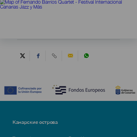
Contenido
Menú
Канарские острова
Footer