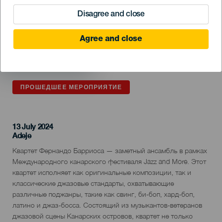
Disagree and close
Agree and close
ПРОШЕДШЕЕ МЕРОПРИЯТИЕ
13 July 2024
Localidad
Adeje
Descripción
Квартет Фернандо Барриоса — заметный ансамбль в рамках
del
Международного канарского фестиваля Jazz and More. Этот
evento
квартет исполняет как оригинальные композиции, так и
классические джазовые стандарты, охватывающие
различные поджанры, такие как свинг, би-боп, хард-боп,
латино и джаз-босса. Состоящий из музыкантов-ветеранов
джазовой сцены Канарских островов, квартет не только