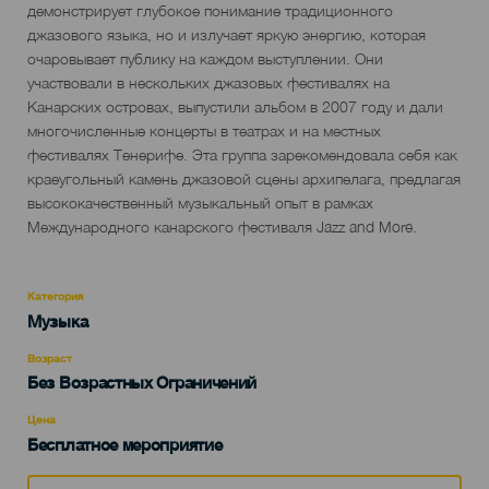
демонстрирует глубокое понимание традиционного
джазового языка, но и излучает яркую энергию, которая
очаровывает публику на каждом выступлении. Они
участвовали в нескольких джазовых фестивалях на
Канарских островах, выпустили альбом в 2007 году и дали
многочисленные концерты в театрах и на местных
фестивалях Тенерифе. Эта группа зарекомендовала себя как
краеугольный камень джазовой сцены архипелага, предлагая
высококачественный музыкальный опыт в рамках
Международного канарского фестиваля Jazz and More.
Категория
Categoría
Музыка
del
evento
Возраст
Edad
Без Возрастных Ограничений
Recomendada
Цена
Бесплатное мероприятие