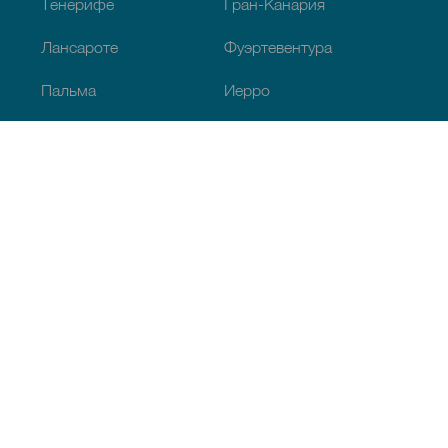
Тенерифе
Гран-Канария
Лансароте
Фуэртевентура
Пальма
Иерро
La Gomera
Грасьоса
Обзор
Побережье и пляжи
Культура
Кухня
Все статьи