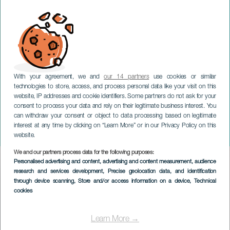
With your agreement, we and
our 14 partners
use cookies or similar
technologies to store, access, and process personal data like your visit on this
ТЕНЕРИФЕ
website, IP addresses and cookie identifiers. Some partners do not ask for your
Fernando Barrios Quartet -
consent to process your data and rely on their legitimate business interest. You
can withdraw your consent or object to data processing based on legitimate
Festival Internacional
interest at any time by clicking on “Learn More” or in our Privacy Policy on this
Canarias Jazz y Más
website.
We and our partners process data for the following purposes:
Imagen
Personalised advertising and content, advertising and content measurement, audience
Listado
research and services development
, Precise geolocation data, and identification
through device scanning
, Store and/or access information on a device
, Technical
cookies
Learn More →