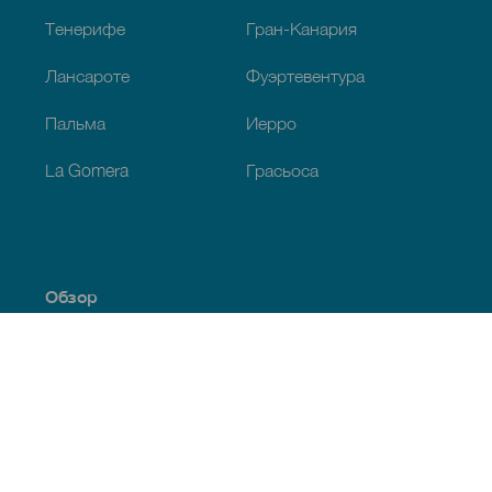
Тенерифе
Гран-Канария
Лансароте
Фуэртевентура
Пальма
Иерро
La Gomera
Грасьоса
Обзор
Побережье и пляжи
Культура
Кухня
Все статьи