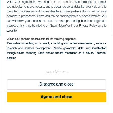
With your agreement, we and
our 14 partners
use cookies or similar
technologies to store, access, and process personal data like your visit on this
website, IP addresses and cookie identifiers. Some partners do not ask for your
consent to process your data and rely on their legitimate business interest. You
ТЕНЕРИФЕ
can withdraw your consent or object to data processing based on legitimate
Carrera Popular Santa Rosa
interest at any time by clicking on “Learn More” or in our Privacy Policy on this
de Lima
website.
We and our partners process data for the following purposes:
Imagen
Personalised advertising and content, advertising and content measurement, audience
Listado
research and services development
, Precise geolocation data, and identification
through device scanning
, Store and/or access information on a device
, Technical
cookies
Learn More →
Disagree and close
Agree and close
ПРОШЕДШЕЕ МЕРОПРИЯТИЕ