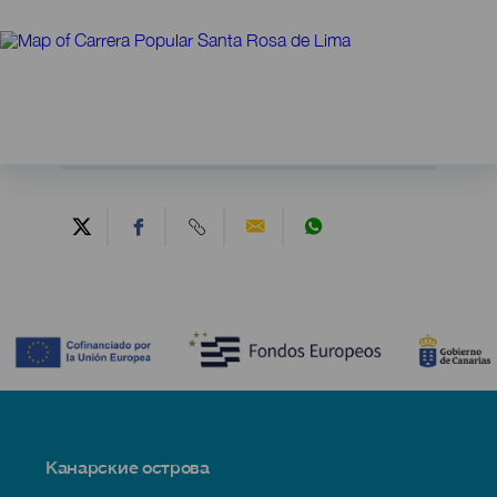
Contenido
Menú
Канарские острова
Footer