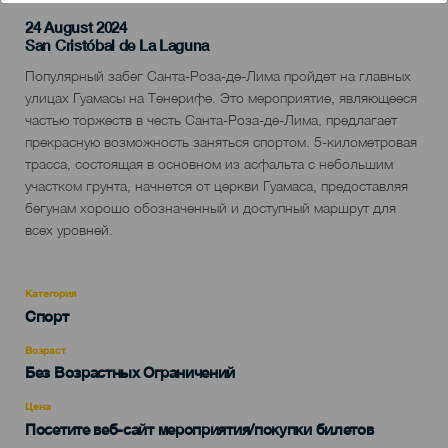
24 August 2024
Localidad
San Cristóbal de La Laguna
Descripción
Популярный забег Санта-Роза-де-Лима пройдет на главных
del
улицах Гуамасы на Тенерифе. Это мероприятие, являющееся
evento
частью торжеств в честь Санта-Роза-де-Лима, предлагает
прекрасную возможность заняться спортом. 5-километровая
трасса, состоящая в основном из асфальта с небольшим
участком грунта, начнется от церкви Гуамаса, предоставляя
бегунам хорошо обозначенный и доступный маршрут для
всех уровней.
Категория
Categoría
Спорт
del
evento
Возраст
Edad
Без Возрастных Ограничений
Recomendada
Цена
Посетите веб-сайт мероприятия/покупки билетов