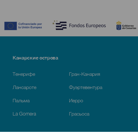
Contenido
Menú
Канарские острова
Footer
Тенерифе
Гран-Канария
Лансароте
Фуэртевентура
Пальма
Иерро
La Gomera
Грасьоса