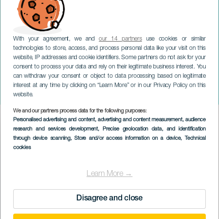
With your agreement, we and
our 14 partners
use cookies or similar
technologies to store, access, and process personal data like your visit on this
website, IP addresses and cookie identifiers. Some partners do not ask for your
consent to process your data and rely on their legitimate business interest. You
can withdraw your consent or object to data processing based on legitimate
ТЕНЕРИФЕ
interest at any time by clicking on “Learn More” or in our Privacy Policy on this
Сестры Манолете. Tenerife
website.
We and our partners process data for the following purposes:
Imagen
Personalised advertising and content, advertising and content measurement, audience
Listado
research and services development
, Precise geolocation data, and identification
through device scanning
, Store and/or access information on a device
, Technical
cookies
Learn More →
Disagree and close