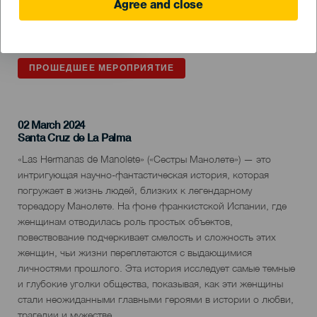
Agree and close
ПРОШЕДШЕЕ МЕРОПРИЯТИЕ
02 March 2024
Localidad
Santa Cruz de La Palma
Descripción
«Las Hermanas de Manolete» («Сестры Манолете») — это
del
интригующая научно-фантастическая история, которая
evento
погружает в жизнь людей, близких к легендарному
тореадору Манолете. На фоне франкистской Испании, где
женщинам отводилась роль простых объектов,
повествование подчеркивает смелость и сложность этих
женщин, чьи жизни переплетаются с выдающимися
личностями прошлого. Эта история исследует самые темные
и глубокие уголки общества, показывая, как эти женщины
стали неожиданными главными героями в истории о любви,
трагедии и мужестве.