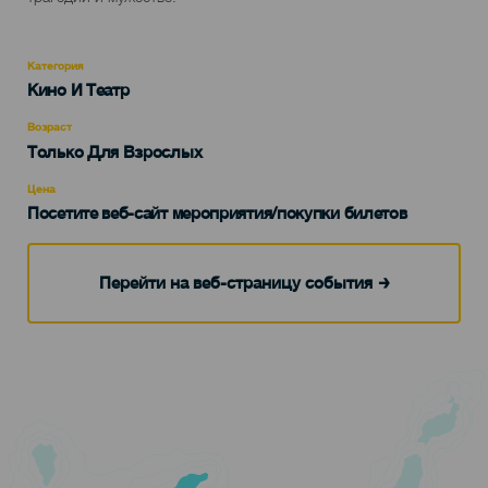
Категория
Categoría
Кино И Театр
del
evento
Возраст
Edad
Только Для Взрослых
Recomendada
Цена
Посетите веб-сайт мероприятия/покупки билетов
Перейти на веб-страницу события