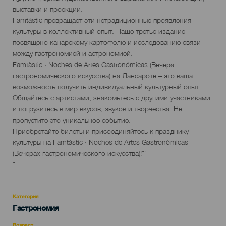
выставки и проекции.
Famtàstic превращает эти нетрадиционные проявления
культуры в коллективный опыт. Наше третье издание
посвящено канарскому картофелю и исследованию связи
между гастрономией и астрономией.
Famtàstic · Noches de Artes Gastronómicas (Вечера
гастрономического искусства) на Лансароте – это ваша
возможность получить индивидуальный культурный опыт.
Общайтесь с артистами, знакомьтесь с другими участниками
и погрузитесь в мир вкусов, звуков и творчества. Не
пропустите это уникальное событие.
Приобретайте билеты и присоединяйтесь к празднику
культуры на Famtàstic · Noches de Artes Gastronómicas
(Вечерах гастрономического искусства)!""
"
Категория
Categoría
Гастрономия
del
evento
Возраст