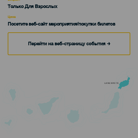
Edad
Только Для Взрослых
Recomendada
Цена
Посетите веб-сайт мероприятия/покупки билетов
Перейти на веб-страницу события
LANZAROTE