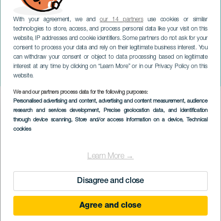
With your agreement, we and
our 14 partners
use cookies or similar
technologies to store, access, and process personal data like your visit on this
ЛАНСАРОТЕ
website, IP addresses and cookie identifiers. Some partners do not ask for your
Famtàstic · Noches de Artes
consent to process your data and rely on their legitimate business interest. You
can withdraw your consent or object to data processing based on legitimate
Gastronómicas. We Love
interest at any time by clicking on “Learn More” or in our Privacy Policy on this
Papas
website.
We and our partners process data for the following purposes:
Imagen
Personalised advertising and content, advertising and content measurement, audience
Listado
research and services development
, Precise geolocation data, and identification
through device scanning
, Store and/or access information on a device
, Technical
cookies
Learn More →
Disagree and close
Agree and close