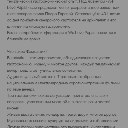
тематический гастрономический опыт. Под лозунгом «We
Love Papas» вам предложат меню, разработанное известным
шеф-поваром замка Педро Гарсией. Отпразднуйте 401-летие
со дня прибытия канарского картофеля на архипелаг и его
влияния на мировую гастрономию.
Более подробная информация о We Love Papas появится в
ближайшее время.
Что такое Фамтастик?
Famtàstic — это мероприятие, объединяющее искусство,
гастрономию, музыку и многое другое. Каждый тематический
вечер предлагает уникальное сочетание:
Аудиовизуальный контент: Тщательно отобранные
национальные и международные короткометражные фильмы
по теме вечера.
Три гастрономические дегустации: приготовлены шеф-
поварами, увлеченными местной и экологически чистой
кухней.
Живые выступления: концерты, театр, шоу и многое другое.
Музыкальные сессии: курируются диджеями и отборщиками.
Другие формы художественного выражения: Инсталляции,