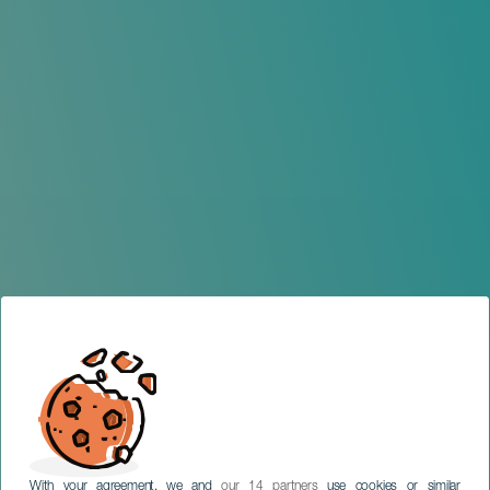
With your agreement, we and
our 14 partners
use cookies or similar