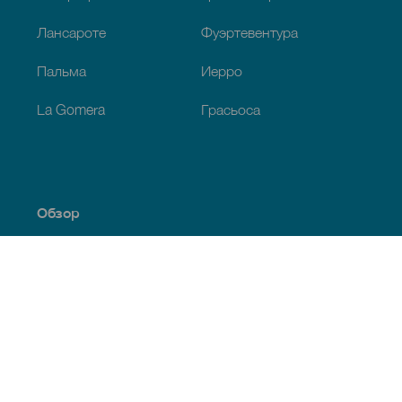
Лансароте
Фуэртевентура
Пальма
Иерро
La Gomera
Грасьоса
Обзор
Побережье и пляжи
Культура
Кухня
Все статьи
Полезная информация