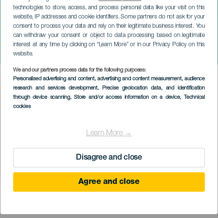
technologies to store, access, and process personal data like your visit on this
website, IP addresses and cookie identifiers. Some partners do not ask for your
consent to process your data and rely on their legitimate business interest. You
can withdraw your consent or object to data processing based on legitimate
ГРАН-КАНАРИЯ
interest at any time by clicking on “Learn More” or in our Privacy Policy on this
Призрак. Музыкальный
website.
We and our partners process data for the following purposes:
Imagen
Personalised advertising and content, advertising and content measurement, audience
Listado
research and services development
, Precise geolocation data, and identification
through device scanning
, Store and/or access information on a device
, Technical
cookies
Learn More →
Disagree and close
Agree and close
ПРОШЕДШЕЕ МЕРОПРИЯТИЕ