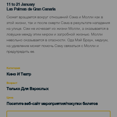
11 to 21 January
Localidad
Las Palmas de Gran Canaria
Descripción
Сюжет вращается вокруг отношений Сэма и Молли как в
del
этой жизни, так и после смерти Сэма в результате нападения
evento
на улице. Сэм не исчезает из жизни Молли, а оказывается в
ловушке между этим миром и загробной жизнью. Молли
невольно оказывается в опасности. Ода Мэй Браун, медиум,
на удивление может помочь Сэму связаться с Молли и
предупредить ее.
Категория
Categoría
Кино И Театр
del
evento
Возраст
Edad
Только Для Взрослых
Recomendada
Цена
Посетите веб-сайт мероприятия/покупки билетов