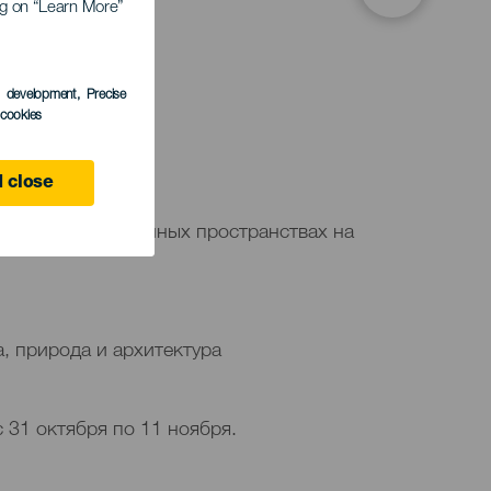
ing on “Learn More”
ТИЕ
s development
, Precise
l cookies
ember
 close
ль в нетрадиционных пространствах на
, природа и архитектура
с 31 октября по 11 ноября.