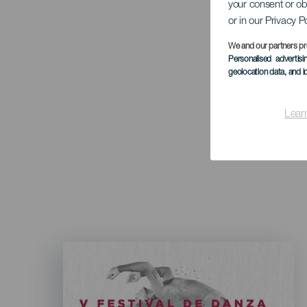
your consent or ob
or in our Privacy P
We and our partners pr
Personalised advertis
geolocation data, and i
Lear
Imagen
Listado