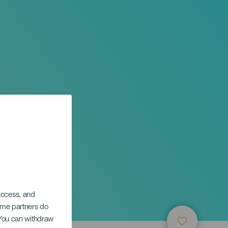
 access, and
Some partners do
. You can withdraw