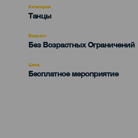
Категория
Categoría
Танцы
del
evento
Возраст
Edad
Без Возрастных Ограничений
Recomendada
Цена
Бесплатное мероприятие