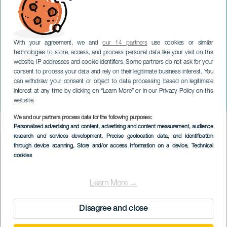
With your agreement, we and
our 14 partners
use cookies or similar
technologies to store, access, and process personal data like your visit on this
website, IP addresses and cookie identifiers. Some partners do not ask for your
consent to process your data and rely on their legitimate business interest. You
ГРАН-КАНАРИЯ
can withdraw your consent or object to data processing based on legitimate
Chicago Mass Choir B.B.
interest at any time by clicking on “Learn More” or in our Privacy Policy on this
King Spirituals
website.
We and our partners process data for the following purposes:
Imagen
Personalised advertising and content, advertising and content measurement, audience
Listado
research and services development
, Precise geolocation data, and identification
through device scanning
, Store and/or access information on a device
, Technical
cookies
Learn More →
Disagree and close