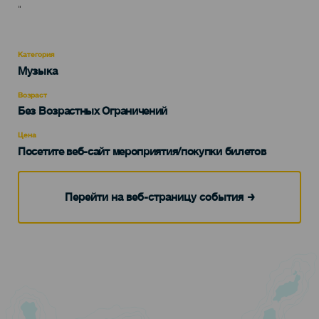
"
Категория
Categoría
Музыка
del
evento
Возраст
Edad
Без Возрастных Ограничений
Recomendada
Цена
Посетите веб-сайт мероприятия/покупки билетов
Перейти на веб-страницу события