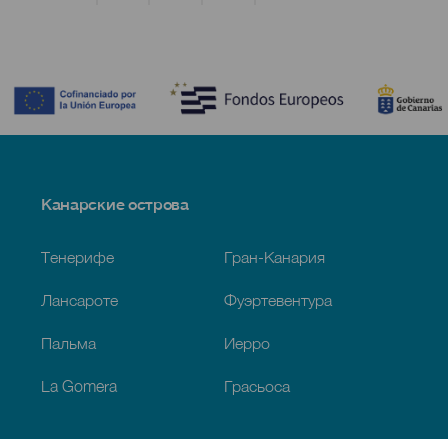
Contenido
Menú
Канарские острова
Footer
Тенерифе
Гран-Канария
Лансароте
Фуэртевентура
Пальма
Иерро
La Gomera
Грасьоса