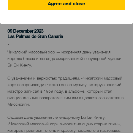
Agree and close
ПРОШЕДШЕЕ МЕРОПРИЯТИЕ
09 December 2023
Localidad
Las Palmas de Gran Canaria
Descripción
"
del
Чикагский массовый хор — искренняя дань уважения
evento
королю блюза и легенде американской популярной музыки
Би Би Кингу.
С уважением и верностью традициям, «Чикагский массовый
хор» воспроизводит чисто госпел-музыку, которую великий
маэстро записал в 1959 году, в альбоме, который стал
эмоциональным возвратом к гимнам в церквях его детства в
Миссисипи.
Отдавая дань уважения легендарному Би Би Кингу,
«Чикагский массовый хор» выводит на сцену старые гимны,
которые привносят огонь и красоту прошлого в настоящее.