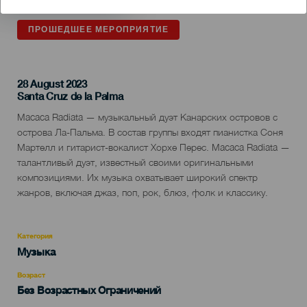
ПРОШЕДШЕЕ МЕРОПРИЯТИЕ
28 August 2023
Localidad
Santa Cruz de la Palma
Descripción
Macaca Radiata — музыкальный дуэт Канарских островов с
del
острова Ла-Пальма. В состав группы входят пианистка Соня
evento
Мартелл и гитарист-вокалист Хорхе Перес. Macaca Radiata —
талантливый дуэт, известный своими оригинальными
композициями. Их музыка охватывает широкий спектр
жанров, включая джаз, поп, рок, блюз, фолк и классику.
Категория
Categoría
Музыка
del
evento
Возраст
Edad
Без Возрастных Ограничений
Recomendada