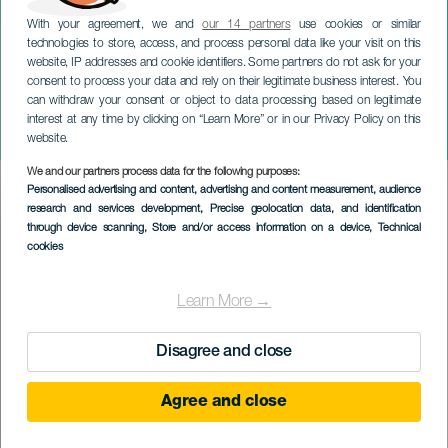
With your agreement, we and
our 14 partners
use cookies or similar
technologies to store, access, and process personal data like your visit on this
website, IP addresses and cookie identifiers. Some partners do not ask for your
consent to process your data and rely on their legitimate business interest. You
can withdraw your consent or object to data processing based on legitimate
ПАЛЬМА
interest at any time by clicking on “Learn More” or in our Privacy Policy on this
Macaca Radiata
website.
We and our partners process data for the following purposes:
Imagen
Personalised advertising and content, advertising and content measurement, audience
Listado
research and services development
, Precise geolocation data, and identification
through device scanning
, Store and/or access information on a device
, Technical
cookies
Learn More →
Disagree and close
Agree and close