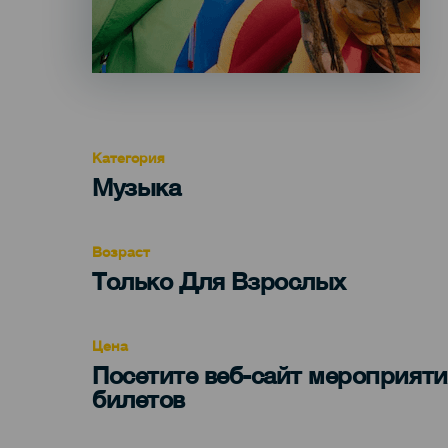
Категория
Categoría
Музыка
del
evento
Возраст
Edad
Только Для Взрослых
Recomendada
Цена
Посетите веб-сайт мероприяти
билетов