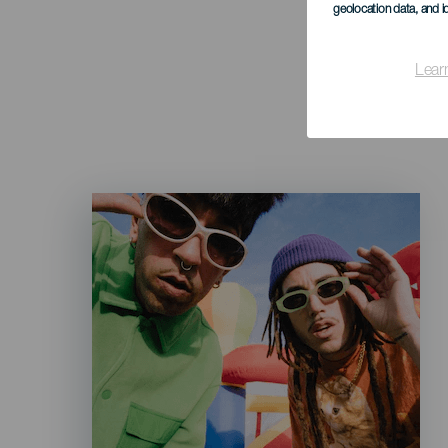
geolocation data, and i
Lear
Imagen
Listado