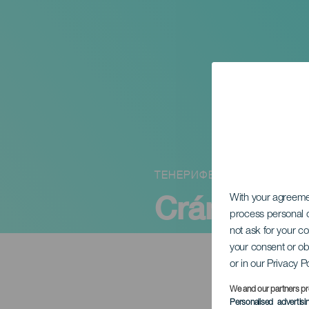
ТЕНЕРИФЕ
Cráneo y B
With your agreem
process personal d
not ask for your c
your consent or ob
or in our Privacy P
We and our partners pr
Personalised advertis