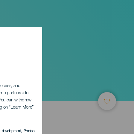
 access, and
Some partners do
. You can withdraw
ing on “Learn More”
ТИЕ
s development
, Precise