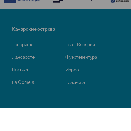
Menú
Канарские острова
Footer
Тенерифе
Гран-Канария
Лансароте
Фуэртевентура
Пальма
Иерро
La Gomera
Грасьоса
Обзор