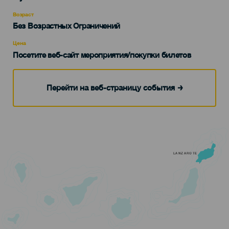
del
evento
Возраст
Edad
Без Возрастных Ограничений
Recomendada
Цена
Посетите веб-сайт мероприятия/покупки билетов
Перейти на веб-страницу события
LANZAROTE