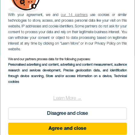
With your agreement, we and
our 14 partners
use cookies or similar
technologies to store, access, and process personal data like your visit on this
website, IP addresses and cookie identifiers. Some partners do not ask for your
consent to process your data and rely on their legitimate business interest. You
can withdraw your consent or object to data processing based on legitimate
ЛАНСАРОТЕ
interest at any time by clicking on “Learn More” or in our Privacy Policy on this
Kcor&Rock. Coral San Ginés
website.
We and our partners process data for the following purposes:
Imagen
Personalised advertising and content, advertising and content measurement, audience
Listado
research and services development
, Precise geolocation data, and identification
through device scanning
, Store and/or access information on a device
, Technical
cookies
Learn More →
Disagree and close
Agree and close