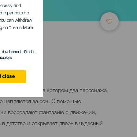
 access, and
Some partners do
. You can withdraw
ing on “Learn More”
ТИЕ
s development
, Precise
l cookies
e
 close
еатральное шоу, в котором два персонажа
но цепляются за сон. С помощью
ни воссоздают фантазию о движении,
 в детство и открывает дверь в чудесный