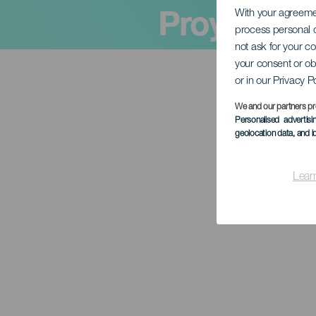
Proyecto 
With your agreem
process personal d
not ask for your c
your consent or ob
or in our Privacy P
We and our partners pr
Personalised advertis
geolocation data, and i
Lear