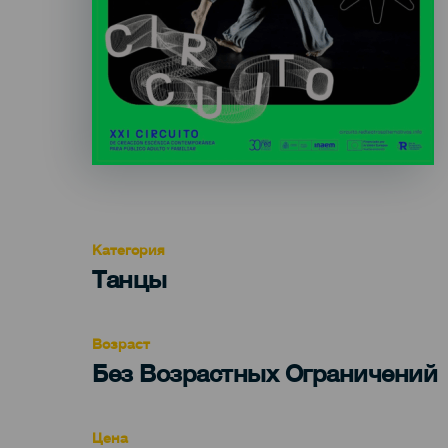
Категория
Categoría
Танцы
del
evento
Возраст
Edad
Без Возрастных Ограничений
Recomendada
Цена