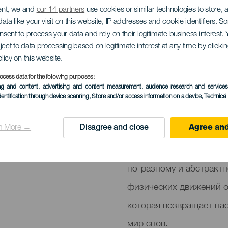
NaNa
ent, we and
our 14 partners
use cookies or similar technologies to store,
ata like your visit on this website, IP addresses and cookie identifiers. 
onsent to process your data and rely on their legitimate business interest
ject to data processing based on legitimate interest at any time by click
olicy on this website.
ocess data for the following purposes:
ПРОШЕДШЕЕ МЕРОПРИЯ
ing and content, advertising and content measurement, audience research and service
dentification through device scanning
, Store and/or access information on a device
, Technica
1 to 2 July
Localidad
Santa Cruz de Tenerif
n More →
Disagree and close
Agree and
Descripción
"NaNa — танцевально-т
del
по-разному и абстракт
evento
физических движений о
которая возвращает нас
мир снов.