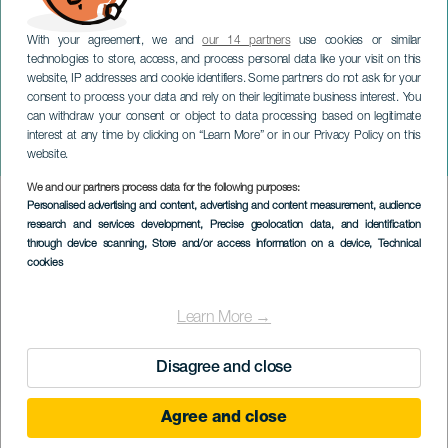
With your agreement, we and
our 14 partners
use cookies or similar
technologies to store, access, and process personal data like your visit on this
website, IP addresses and cookie identifiers. Some partners do not ask for your
consent to process your data and rely on their legitimate business interest. You
can withdraw your consent or object to data processing based on legitimate
ГРАН-КАНАРИЯ
interest at any time by clicking on “Learn More” or in our Privacy Policy on this
Toquinho y Camilla Faustino
website.
We and our partners process data for the following purposes:
Imagen
Personalised advertising and content, advertising and content measurement, audience
Listado
research and services development
, Precise geolocation data, and identification
through device scanning
, Store and/or access information on a device
, Technical
cookies
Learn More →
Disagree and close
Agree and close
ПРОШЕДШЕЕ МЕРОПРИЯТИЕ