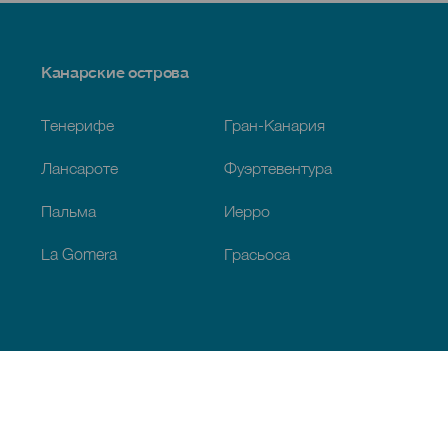
Menú
Канарские острова
Footer
Тенерифе
Гран-Канария
Лансароте
Фуэртевентура
Пальма
Иерро
La Gomera
Грасьоса
Обзор
Побережье и пляжи
Культура