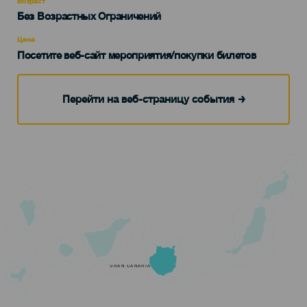
Возраст
Edad
Без Возрастных Ограничений
Recomendada
Цена
Посетите веб-сайт мероприятия/покупки билетов
Перейти на веб-страницу события
GRAN CANARIA