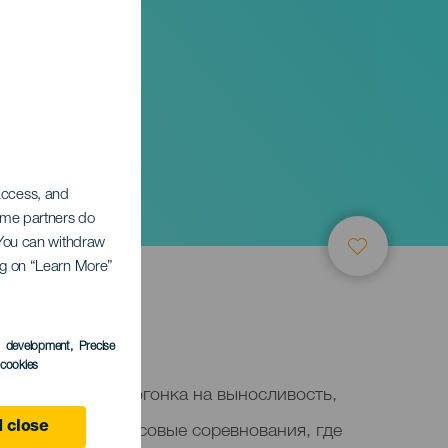
 access, and
Some partners do
. You can withdraw
ing on “Learn More”
s development
, Precise
l cookies
ealejos — это велогонка на выносливость,
хватывающие 3-часовые соревнования, где
 close