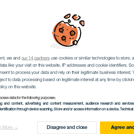
stre MTB
ent, we and
our 14 partners
use cookies or similar technologies to store,
ata like your visit on this website, IP addresses and cookie identifiers. 
onsent to process your data and rely on their legitimate business interest
ject to data processing based on legitimate interest at any time by click
olicy on this website.
December 2026
ocess data for the following purposes:
Localidad
Los Realejos
ing and content, advertising and content measurement, audience research and service
dentification through device scanning
, Store and/or access information on a device
, Technica
Descripción
San Silvestre MTB Los R
del
которая предлагает за
n More →
Disagree and close
Agree and