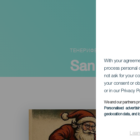
ТЕНЕРИФЕ
San Silve
With your agreem
process personal d
not ask for your c
your consent or ob
or in our Privacy P
We and our partners pr
Personalised advertis
Imagen
geolocation data, and i
Listado
Lear