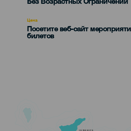
Edad
Без Возрастных Ограничений
Recomendada
Цена
Посетите веб-сайт мероприяти
билетов
TENERIFE