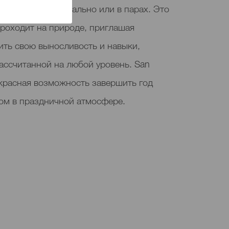
оваться индивидуально или в парах. Это
роходит на природе, приглашая
ить свою выносливость и навыки,
ассчитанной на любой уровень. San
екрасная возможность завершить год
ом в праздничной атмосфере.