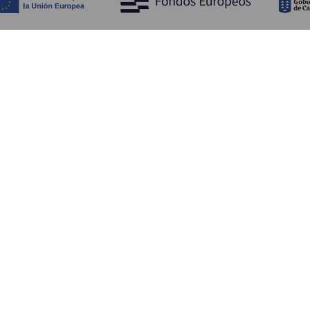
Обзор
П
Побережье и пляжи
Культура
К
Кухня
Все статьи
Ка
П
Ус