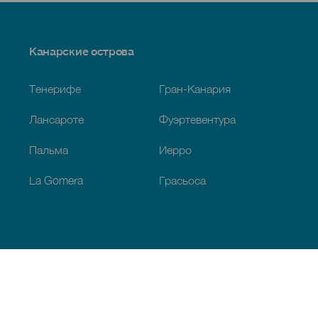
Menú
Канарские острова
Footer
Тенерифе
Гран-Канария
Лансароте
Фуэртевентура
Пальма
Иерро
La Gomera
Грасьоса
Обзор
Побережье и пляжи
Культура