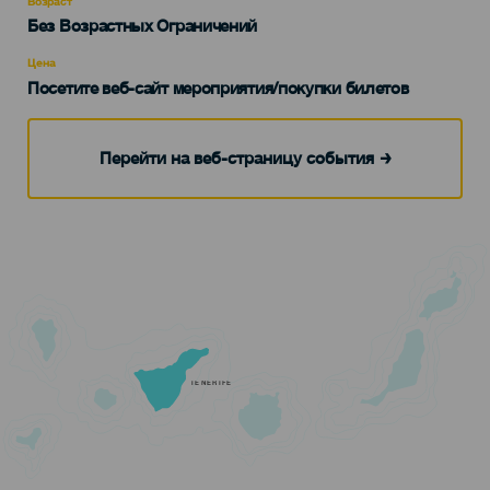
Возраст
Edad
Без Возрастных Ограничений
Recomendada
Цена
Посетите веб-сайт мероприятия/покупки билетов
Перейти на веб-страницу события
TENERIFE