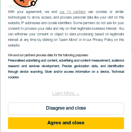
With your agreement, we and
our 14 partners
use cookies or similar
technologies to store, access, and process personal data like your visit on this
website, IP addresses and cookie identifiers. Some partners do not ask for your
consent to process your data and rely on their legitimate business interest. You
can withdraw your consent or object to data processing based on legitimate
ТЕНЕРИФЕ
interest at any time by clicking on “Learn More” or in our Privacy Policy on this
Размышления о Макондо
website.
We and our partners process data for the following purposes:
Imagen
Personalised advertising and content, advertising and content measurement, audience
Listado
research and services development
, Precise geolocation data, and identification
through device scanning
, Store and/or access information on a device
, Technical
cookies
Learn More →
Disagree and close
Agree and close
ПРОШЕДШЕЕ МЕРОПРИЯТИЕ