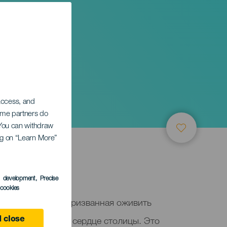
 access, and
Some partners do
. You can withdraw
ing on “Learn More”
e
s development
, Precise
l cookies
 это инициатива, призванная оживить
города и оживить сердце столицы. Это
 close