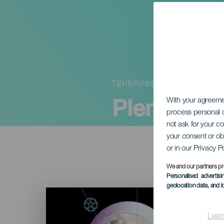
ТЕНЕРИФЕ
Plenilunio
With your agreem
process personal d
not ask for your c
your consent or ob
or in our Privacy P
We and our partners pr
Personalised advertis
geolocation data, and i
Imagen
Listado
Lear