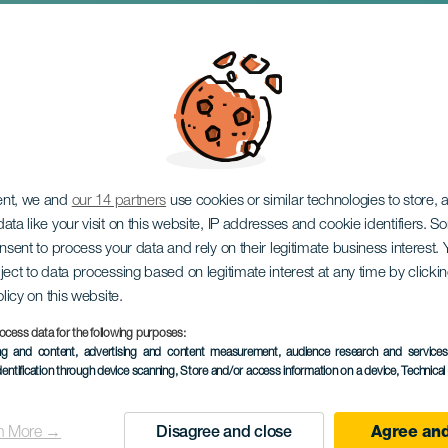
ent, we and
our 14 partners
use cookies or similar technologies to store,
ata like your visit on this website, IP addresses and cookie identifiers. 
onsent to process your data and rely on their legitimate business interest
ject to data processing based on legitimate interest at any time by click
olicy on this website.
2 to 4 October
ocess data for the following purposes:
Localidad
Santa Cruz de Tenerif
ing and content, advertising and content measurement, audience research and service
dentification through device scanning
, Store and/or access information on a device
, Technica
Descripción
Plenilunio Santa Cruz —
del
экономический сектор 
n More →
Disagree and close
Agree and