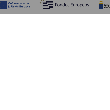
Обзор
П
Побережье и пляжи
Культура
К
Кухня
Все статьи
Ка
П
Ус