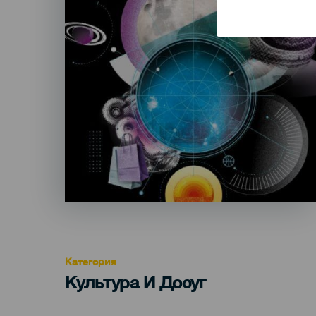
Категория
Categoría
Культура И Досуг
del
evento