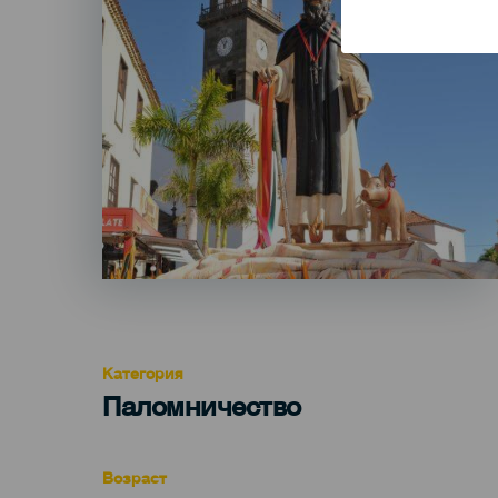
Категория
Categoría
Паломничество
del
evento
Возраст