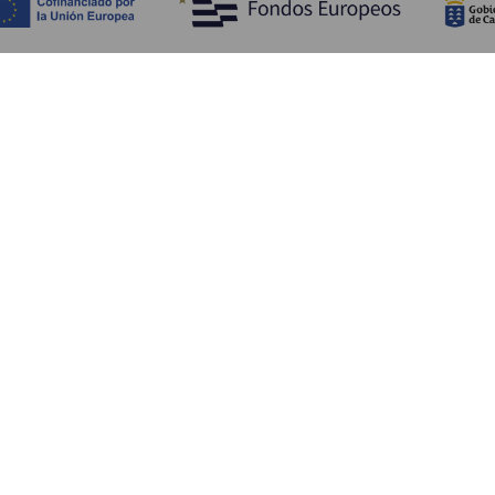
Обзор
П
Побережье и пляжи
Культура
К
Кухня
Все статьи
Ка
П
Ус