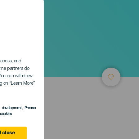
ния
 access, and
Some partners do
. You can withdraw
ing on “Learn More”
ТИЕ
s development
, Precise
l cookies
 close