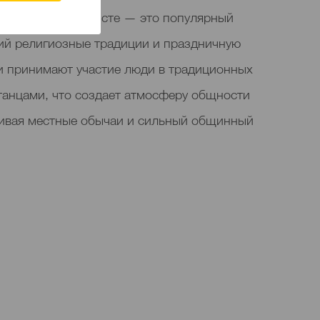
-Абаде в Буэнависте — это популярный
й религиозные традиции и праздничную
и принимают участие люди в традиционных
танцами, что создает атмосферу общности
ивая местные обычаи и сильный общинный