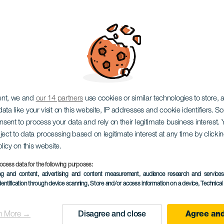
ество святого Анто
Буэнависта
ent, we and
our 14 partners
use cookies or similar technologies to store,
ata like your visit on this website, IP addresses and cookie identifiers. 
onsent to process your data and rely on their legitimate business interest
ject to data processing based on legitimate interest at any time by click
olicy on this website.
ocess data for the following purposes:
ПРОШЕДШЕЕ МЕРОПРИЯ
ing and content, advertising and content measurement, audience research and service
dentification through device scanning
, Store and/or access information on a device
, Technica
25 January 2026
Localidad
Buenavista del Norte
n More →
Disagree and close
Agree and