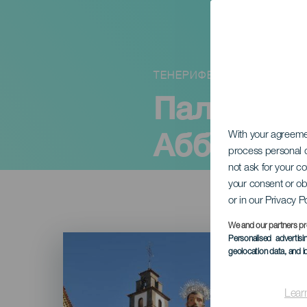
ТЕНЕРИФЕ
Паломнич
Аббата в 
With your agreem
process personal d
not ask for your c
your consent or ob
or in our Privacy P
We and our partners pr
Imagen
Personalised advertis
Listado
geolocation data, and i
Lear