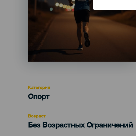
Категория
Categoría
Спорт
del
evento
Возраст
Edad
Без Возрастных Ограничений
Recomendada