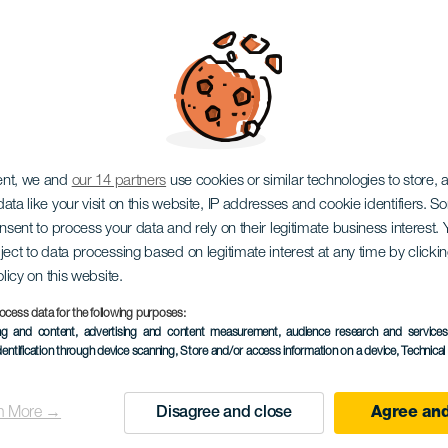
нка в городе Ла-Ла
ent, we and
our 14 partners
use cookies or similar technologies to store,
ata like your visit on this website, IP addresses and cookie identifiers. 
onsent to process your data and rely on their legitimate business interest
ject to data processing based on legitimate interest at any time by click
olicy on this website.
March 2027
ocess data for the following purposes:
Localidad
San Cristóbal de La L
ing and content, advertising and content measurement, audience research and service
dentification through device scanning
, Store and/or access information on a device
, Technica
Descripción
16-й ночной забег Ciud
n More →
Disagree and close
Agree and
del
мероприятие, проводим