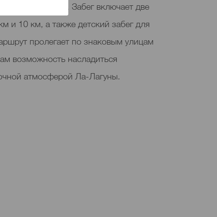
следия ЮНЕСКО. Забег включает две
м и 10 км, а также детский забег для
аршрут пролегает по знаковым улицам
нам возможность насладиться
ночной атмосферой Ла-Лагуны.