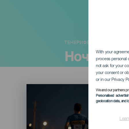
ТЕНЕРИФЕ
Ночная го
With your agreem
process personal d
not ask for your c
your consent or ob
or in our Privacy P
Imagen
Listado
We and our partners pr
Personalised advertis
geolocation data, and i
Lear