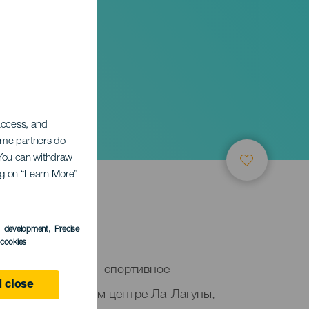
гуна
 access, and
Some partners do
. You can withdraw
ing on “Learn More”
aguna
s development
, Precise
l cookies
ad de La Laguna — спортивное
 close
ое в историческом центре Ла-Лагуны,