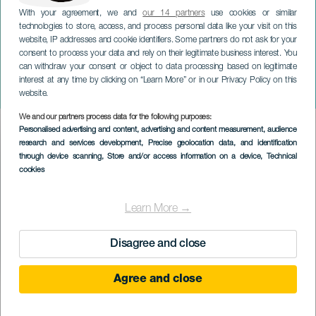
With your agreement, we and
our 14 partners
use cookies or similar
technologies to store, access, and process personal data like your visit on this
website, IP addresses and cookie identifiers. Some partners do not ask for your
consent to process your data and rely on their legitimate business interest. You
can withdraw your consent or object to data processing based on legitimate
ТЕНЕРИФЕ
interest at any time by clicking on “Learn More” or in our Privacy Policy on this
Mago Malbert
website.
We and our partners process data for the following purposes:
Imagen
Personalised advertising and content, advertising and content measurement, audience
Listado
research and services development
, Precise geolocation data, and identification
through device scanning
, Store and/or access information on a device
, Technical
cookies
Learn More →
Disagree and close
Agree and close
ПРОШЕДШЕЕ МЕРОПРИЯТИЕ