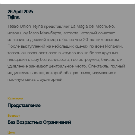
26 April 2025
Localidad
Tejina
Descripción
Teatro Unión Tejina представляет La Magia del Mochuelo,
del
новое шоу Маго Мальберта, артиста, который сочетает
evento
иллюзию и дерзкий юмор с более чем 20-летним опытом.
После выступлений на небольших сценах по всей Испании,
теперь он переносит свое выступление на более крупные
площадки с шоу без излишеств, где остроумие, близость и
удивление занимают центральное место. Спектакль, полный
индивидуальности, который обещает смех, изумление и
прочную связь с аудиторией.
Категория
Categoría
Представление
del
evento
Возраст
Edad
Без Возрастных Ограничений
Recomendada
Цена