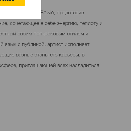
 close
 концертом в La Bowie, представив
ие, сочетающее в себе энергию, теплоту и
вестный своим поп-роковым стилем и
й язык с публикой, артист исполняет
ающие разные этапы его карьеры, в
осфере, приглашающей всех насладиться