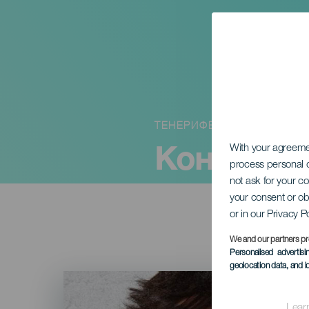
ТЕНЕРИФЕ
Концерт 
With your agreem
process personal d
not ask for your c
your consent or ob
or in our Privacy P
We and our partners pr
Personalised advertis
geolocation data, and i
Imagen
Listado