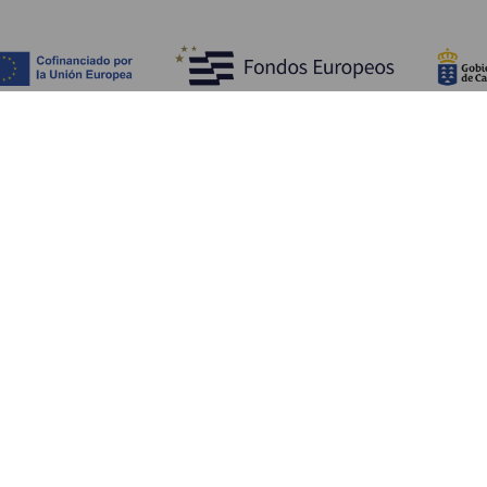
Обзор
П
Побережье и пляжи
Культура
К
Кухня
Все статьи
Ка
П
Ус