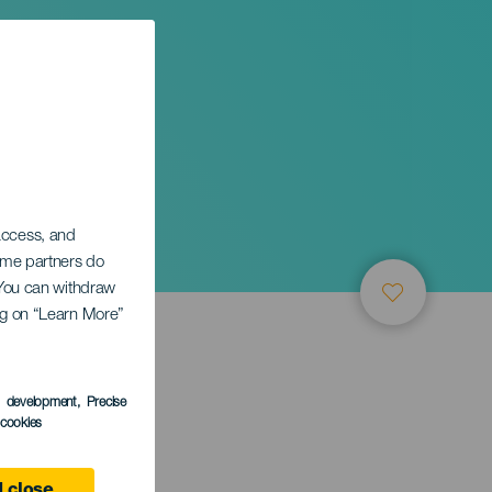
 access, and
Some partners do
. You can withdraw
ing on “Learn More”
ТИЕ
s development
, Precise
l cookies