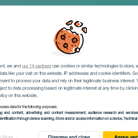
Дэвида Отеро
ent, we and
our 14 partners
use cookies or similar technologies to store,
ata like your visit on this website, IP addresses and cookie identifiers. 
onsent to process your data and rely on their legitimate business interest
ject to data processing based on legitimate interest at any time by click
olicy on this website.
ocess data for the following purposes:
ПРОШЕДШЕЕ МЕРОПРИЯ
ing and content, advertising and content measurement, audience research and service
dentification through device scanning
, Store and/or access information on a device
, Technica
14 March 2026
Localidad
La Laguna