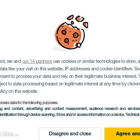
ggaeton
ent, we and
our 14 partners
use cookies or similar technologies to store,
ata like your visit on this website, IP addresses and cookie identifiers. 
onsent to process your data and rely on their legitimate business interest
ject to data processing based on legitimate interest at any time by click
olicy on this website.
ocess data for the following purposes:
ПРОШЕДШЕЕ МЕРОПРИЯ
ing and content, advertising and content measurement, audience research and service
dentification through device scanning
, Store and/or access information on a device
, Technica
07 November 2025
Localidad
Santa Cruz de Tenerif
n More →
Disagree and close
Agree and