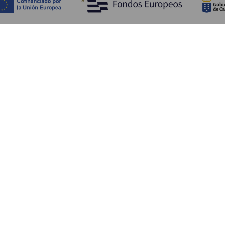
Обзор
П
Побережье и пляжи
Культура
К
Кухня
Все статьи
Ка
П
Ус