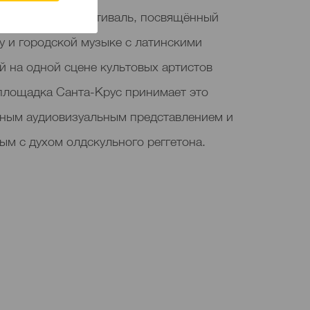
ife 2025 — это фестиваль, посвящённый
у и городской музыке с латинскими
 на одной сцене культовых артистов
 площадка Санта-Крус принимает это
ным аудиовизуальным представлением и
ым с духом олдскульного реггетона.