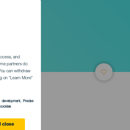
 access, and
Some partners do
. You can withdraw
ing on “Learn More”
ТИЕ
s development
, Precise
l cookies
e
 close