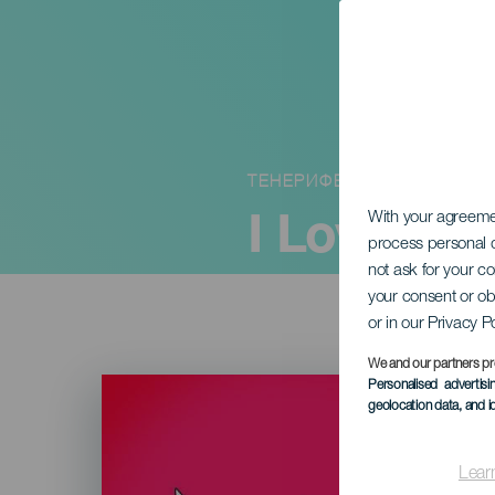
ТЕНЕРИФЕ
I Love Re
With your agreem
process personal d
not ask for your c
your consent or ob
or in our Privacy P
We and our partners pr
Imagen
Personalised advertis
Listado
geolocation data, and i
Lear