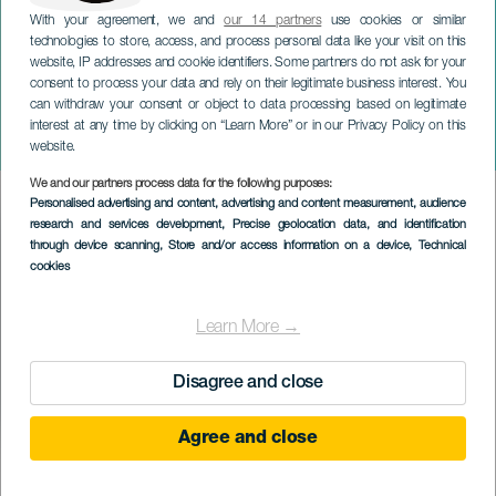
With your agreement, we and
our 14 partners
use cookies or similar
technologies to store, access, and process personal data like your visit on this
website, IP addresses and cookie identifiers. Some partners do not ask for your
consent to process your data and rely on their legitimate business interest. You
can withdraw your consent or object to data processing based on legitimate
ТЕНЕРИФЕ
interest at any time by clicking on “Learn More” or in our Privacy Policy on this
Фильтр
website.
We and our partners process data for the following purposes:
Imagen
Personalised advertising and content, advertising and content measurement, audience
Listado
research and services development
, Precise geolocation data, and identification
through device scanning
, Store and/or access information on a device
, Technical
cookies
Learn More →
Disagree and close
Agree and close
ПРОШЕДШЕЕ МЕРОПРИЯТИЕ