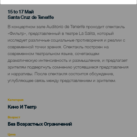
15 to 17 Май
Localidad
Santa Cruz de Tenerife
Descripción
В концертном зале Auditorio de Tenerife проходит спектакль
del
«Фильтр», представленный в театре La Salita, который
evento
исследует различные социальные противоречия и реалии с
современной точки зрения. Спектакль построен на
современном театральном языке, сочетающем
драматическую интенсивность и размышление, и предлагает
зрителям подвергнуть сомнению устоявшиеся представления
и нарративы. После спектакля состоится обсуждение,
углубляющее связь между представлением и зрителем.
Категория
Categoría
Кино И Театр
del
evento
Возраст
Edad
Без Возрастных Ограничений
Recomendada
Цена