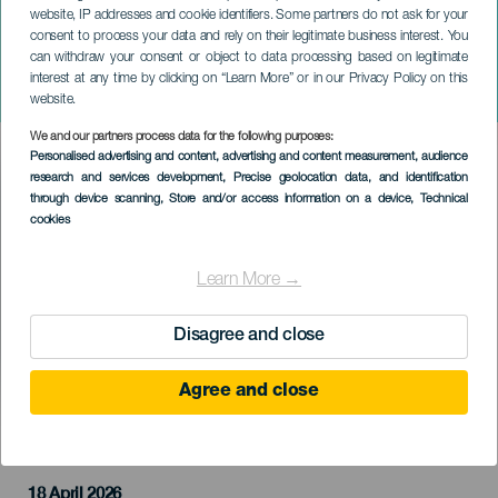
website, IP addresses and cookie identifiers. Some partners do not ask for your
consent to process your data and rely on their legitimate business interest. You
can withdraw your consent or object to data processing based on legitimate
ТЕНЕРИФЕ
interest at any time by clicking on “Learn More” or in our Privacy Policy on this
Дом Бернарды Альбы
website.
We and our partners process data for the following purposes:
Imagen
Personalised advertising and content, advertising and content measurement, audience
Listado
research and services development
, Precise geolocation data, and identification
through device scanning
, Store and/or access information on a device
, Technical
cookies
Learn More →
Disagree and close
Agree and close
ПРОШЕДШЕЕ МЕРОПРИЯТИЕ
18 April 2026