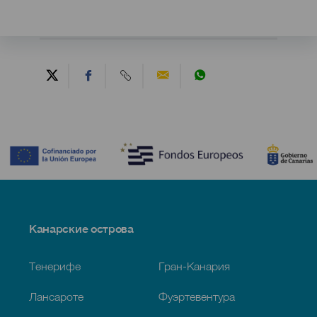
Contenido
Menú
Канарские острова
Footer
Тенерифе
Гран-Канария
Лансароте
Фуэртевентура