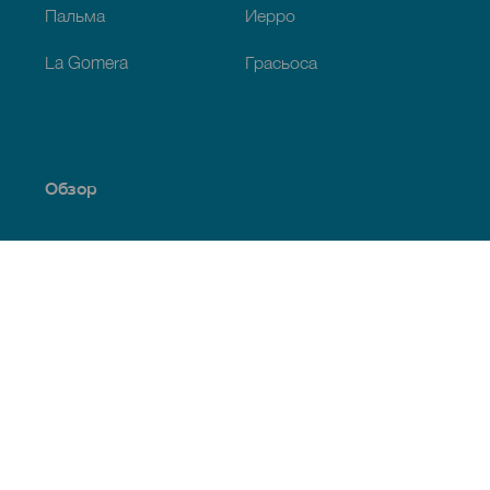
Пальма
Иерро
La Gomera
Грасьоса
Обзор
Побережье и пляжи
Культура
Кухня
Все статьи
Полезная информация
Календарь мероприятий
Климат