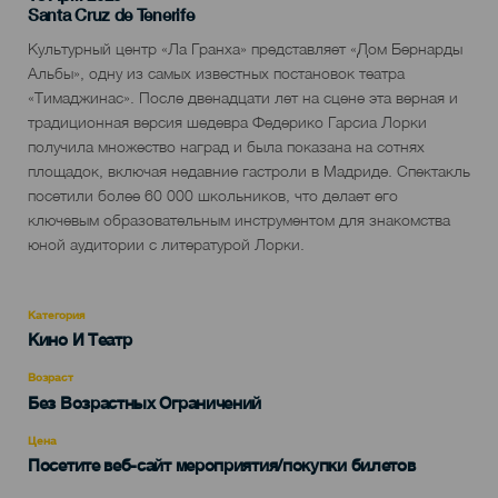
Localidad
Santa Cruz de Tenerife
Descripción
Культурный центр «Ла Гранха» представляет «Дом Бернарды
del
Альбы», одну из самых известных постановок театра
evento
«Тимаджинас». После двенадцати лет на сцене эта верная и
традиционная версия шедевра Федерико Гарсиа Лорки
получила множество наград и была показана на сотнях
площадок, включая недавние гастроли в Мадриде. Спектакль
посетили более 60 000 школьников, что делает его
ключевым образовательным инструментом для знакомства
юной аудитории с литературой Лорки.
Категория
Categoría
Кино И Театр
del
evento
Возраст
Edad
Без Возрастных Ограничений
Recomendada
Цена
Посетите веб-сайт мероприятия/покупки билетов