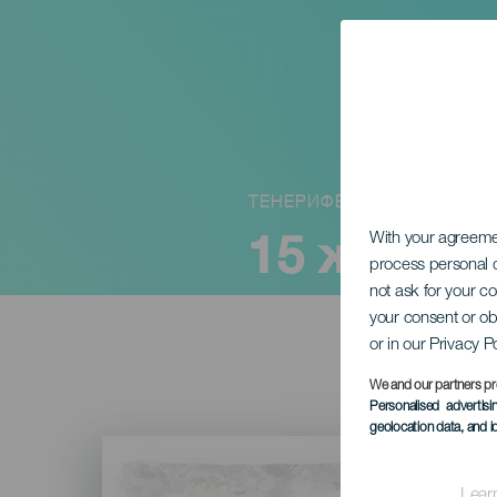
ТЕНЕРИФЕ
15 женщи
With your agreem
process personal d
not ask for your c
your consent or ob
or in our Privacy P
We and our partners pr
Personalised advertis
geolocation data, and i
Imagen
Listado