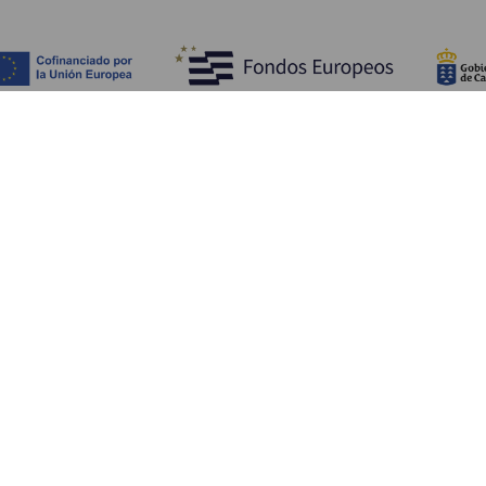
Обзор
П
Побережье и пляжи
Культура
К
Кухня
Все статьи
Ка
П
Ус