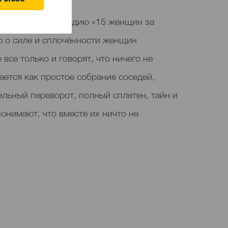
 close
представляет комедию «15 женщин за
ю о силе и сплочённости женщин
 все только и говорят, что ничего не
нается как простое собрание соседей,
льный переворот, полный сплетен, тайн и
онимают, что вместе их ничто не