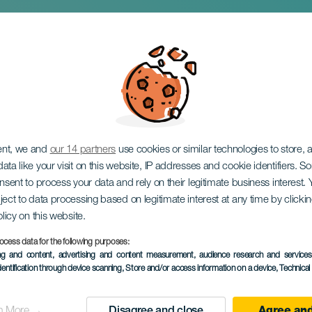
н за сосиску
ent, we and
our 14 partners
use cookies or similar technologies to store,
ata like your visit on this website, IP addresses and cookie identifiers. 
onsent to process your data and rely on their legitimate business interest
ject to data processing based on legitimate interest at any time by click
olicy on this website.
ocess data for the following purposes:
ПРОШЕДШЕЕ МЕРОПРИЯ
ing and content, advertising and content measurement, audience research and service
dentification through device scanning
, Store and/or access information on a device
, Technica
21 November 2025
Localidad
Tejina