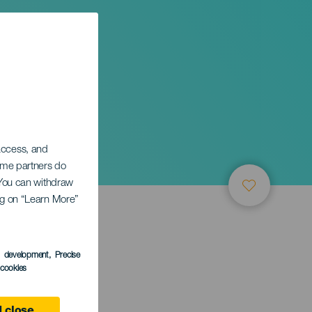
 access, and
Some partners do
. You can withdraw
ing on “Learn More”
ТИЕ
s development
, Precise
l cookies