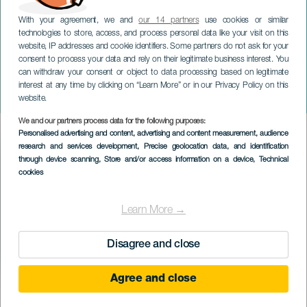
With your agreement, we and
our 14 partners
use cookies or similar
technologies to store, access, and process personal data like your visit on this
website, IP addresses and cookie identifiers. Some partners do not ask for your
consent to process your data and rely on their legitimate business interest. You
can withdraw your consent or object to data processing based on legitimate
ЛАНСАРОТЕ
interest at any time by clicking on “Learn More” or in our Privacy Policy on this
Дело № 31: Мария и Петра
website.
We and our partners process data for the following purposes:
Imagen
Personalised advertising and content, advertising and content measurement, audience
Listado
research and services development
, Precise geolocation data, and identification
through device scanning
, Store and/or access information on a device
, Technical
cookies
Learn More →
Disagree and close
Agree and close
ПРОШЕДШЕЕ МЕРОПРИЯТИЕ