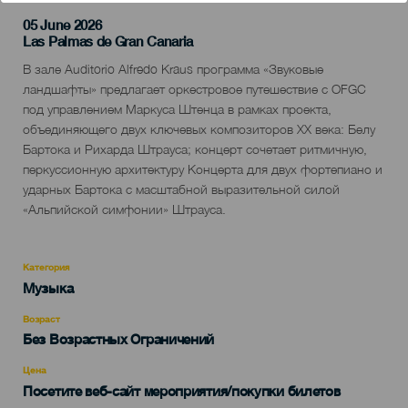
05 June 2026
Localidad
Las Palmas de Gran Canaria
Descripción
В зале Auditorio Alfredo Kraus программа «Звуковые
del
ландшафты» предлагает оркестровое путешествие с OFGC
evento
под управлением Маркуса Штенца в рамках проекта,
объединяющего двух ключевых композиторов XX века: Белу
Бартока и Рихарда Штрауса; концерт сочетает ритмичную,
перкуссионную архитектуру Концерта для двух фортепиано и
ударных Бартока с масштабной выразительной силой
«Альпийской симфонии» Штрауса.
Категория
Categoría
Музыка
del
evento
Возраст
Edad
Без Возрастных Ограничений
Recomendada
Цена
Посетите веб-сайт мероприятия/покупки билетов