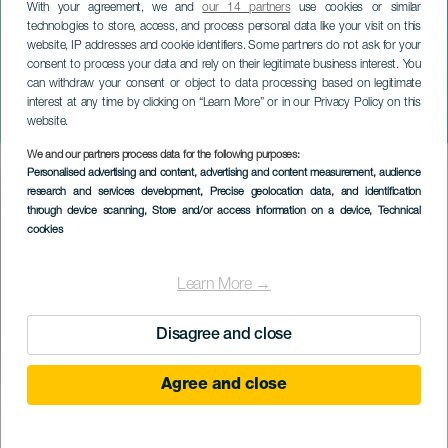
With your agreement, we and
our 14 partners
use cookies or similar
technologies to store, access, and process personal data like your visit on this
website, IP addresses and cookie identifiers. Some partners do not ask for your
consent to process your data and rely on their legitimate business interest. You
can withdraw your consent or object to data processing based on legitimate
ГРАН-КАНАРИЯ
interest at any time by clicking on “Learn More” or in our Privacy Policy on this
Звуковые ландшафты
website.
We and our partners process data for the following purposes:
Imagen
Personalised advertising and content, advertising and content measurement, audience
Listado
research and services development
, Precise geolocation data, and identification
through device scanning
, Store and/or access information on a device
, Technical
cookies
Learn More →
Disagree and close
Agree and close
ПРОШЕДШЕЕ МЕРОПРИЯТИЕ