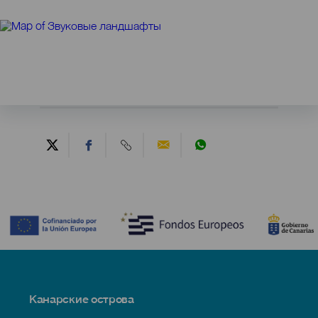
Contenido
Menú
Канарские острова
Footer