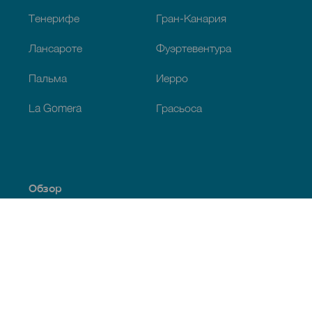
Тенерифе
Гран-Канария
Лансароте
Фуэртевентура
Пальма
Иерро
La Gomera
Грасьоса
Обзор
Побережье и пляжи
Культура
Кухня
Все статьи