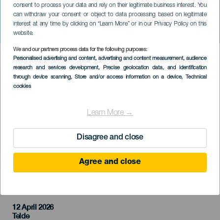
consent to process your data and rely on their legitimate business interest. You
can withdraw your consent or object to data processing based on legitimate
ГРАН-КАНАРИЯ
interest at any time by clicking on “Learn More” or in our Privacy Policy on this
Супергерой
website.
We and our partners process data for the following purposes:
Imagen
Personalised advertising and content, advertising and content measurement, audience
Listado
research and services development
, Precise geolocation data, and identification
through device scanning
, Store and/or access information on a device
, Technical
cookies
Learn More →
Disagree and close
Agree and close
ПРОШЕДШЕЕ МЕРОПРИЯТИЕ
12 April 2026
Localidad
Telde