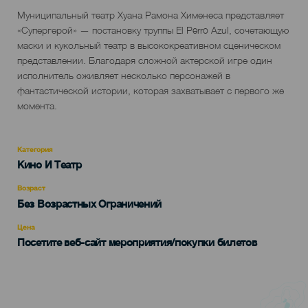
Descripción
Муниципальный театр Хуана Рамона Хименеса представляет
del
«Супергерой» — постановку труппы El Perro Azul, сочетающую
evento
маски и кукольный театр в высококреативном сценическом
представлении. Благодаря сложной актерской игре один
исполнитель оживляет несколько персонажей в
фантастической истории, которая захватывает с первого же
момента.
Категория
Categoría
Кино И Театр
del
evento
Возраст
Edad
Без Возрастных Ограничений
Recomendada
Цена
Посетите веб-сайт мероприятия/покупки билетов