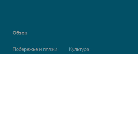
Обзор
Побережье и пляжи
Культура
Кухня
Все статьи
Полезная информация
Календарь мероприятий
Климат
Как добраться
Питание