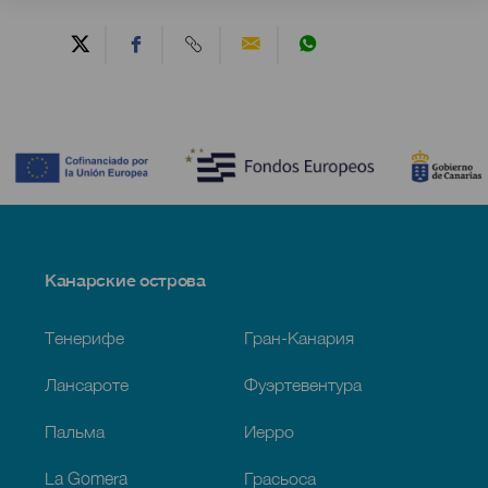
Contenido
Menú
Канарские острова
Footer
Тенерифе
Гран-Канария
Лансароте
Фуэртевентура
Пальма
Иерро
La Gomera
Грасьоса