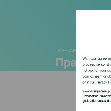
ГРАН-КАНАРИЯ
Праздник
With your agreem
process personal d
not ask for your c
your consent or ob
or in our Privacy P
We and our partners pr
Personalised advertis
geolocation data, and i