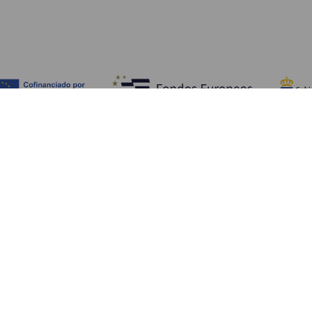
Обзор
П
Побережье и пляжи
Культура
К
Кухня
Все статьи
Ка
П