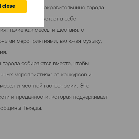
, посвящённый покровительнице города.
 close
сентябре, он сочетает в себе
я, такие как мессы и шествия, с
рными мероприятиями, включая музыку,
ия.
 города собираются вместе, чтобы
ичных мероприятиях: от конкурсов и
емесел и местной гастрономии. Это
сти и преданности, которая подчёркивает
х общины Техеды.