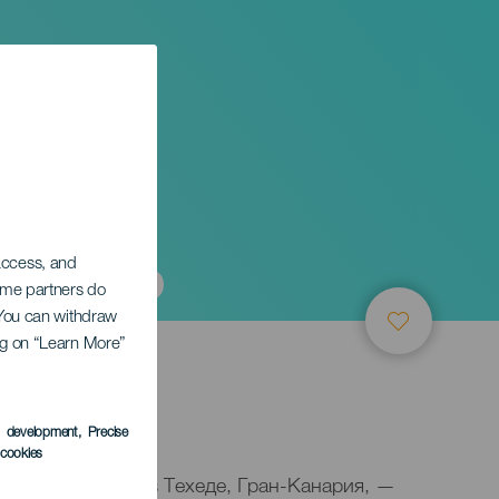
окорро
 access, and
Some partners do
. You can withdraw
ing on “Learn More”
s development
, Precise
l cookies
 Марии Сокорро в Техеде, Гран-Канария, —