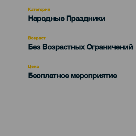
Категория
Categoría
Народные Праздники
del
evento
Возраст
Edad
Без Возрастных Ограничений
Recomendada
Цена
Бесплатное мероприятие