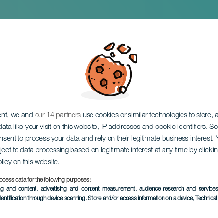
 Богородицы Эль С
ent, we and
our 14 partners
use cookies or similar technologies to store,
ata like your visit on this website, IP addresses and cookie identifiers. 
onsent to process your data and rely on their legitimate business interest
ject to data processing based on legitimate interest at any time by click
olicy on this website.
September 2026
ocess data for the following purposes:
Localidad
Tejeda
ing and content, advertising and content measurement, audience research and service
dentification through device scanning
, Store and/or access information on a device
, Technica
Descripción
Праздник в честь Девы