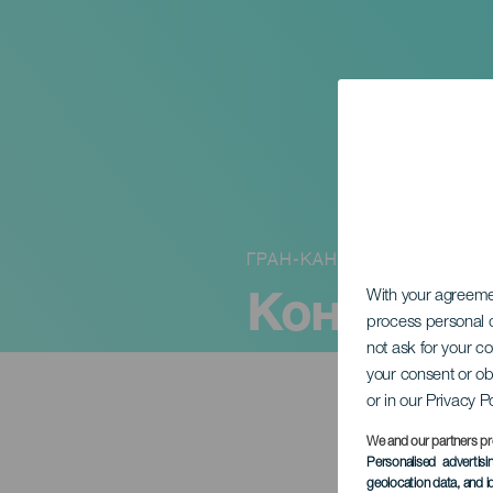
ГРАН-КАНАРИЯ
Концерт 
With your agreem
process personal d
not ask for your c
your consent or ob
or in our Privacy P
We and our partners pr
Personalised advertis
geolocation data, and i