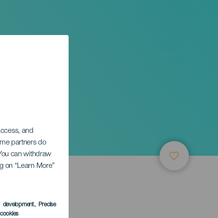
 access, and
Some partners do
. You can withdraw
ing on “Learn More”
ТИЕ
s development
, Precise
l cookies