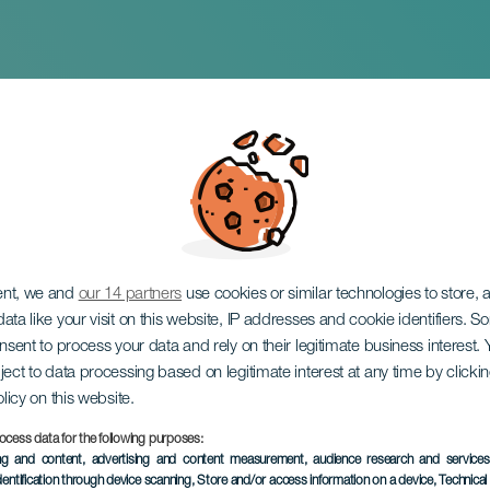
Ди Ди Бриджуотер
ent, we and
our 14 partners
use cookies or similar technologies to store,
ata like your visit on this website, IP addresses and cookie identifiers. 
onsent to process your data and rely on their legitimate business interest
ject to data processing based on legitimate interest at any time by click
olicy on this website.
ocess data for the following purposes:
ПРОШЕДШЕЕ МЕРОПРИЯ
ing and content, advertising and content measurement, audience research and service
dentification through device scanning
, Store and/or access information on a device
, Technica