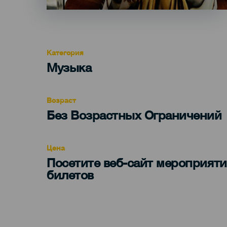
Категория
Categoría
Музыка
del
evento
Возраст
Edad
Без Возрастных Ограничений
Recomendada
Цена
Посетите веб-сайт мероприяти
билетов