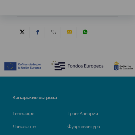
Contenido
Menú
Канарские острова
Footer
Тенерифе
Гран-Канария
Лансароте
Фуэртевентура