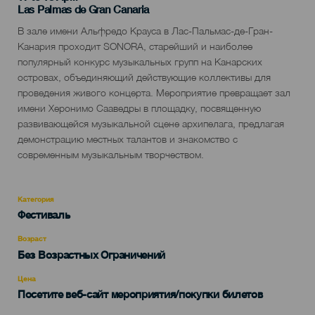
Localidad
Las Palmas de Gran Canaria
Descripción
В зале имени Альфредо Крауса в Лас-Пальмас-де-Гран-
del
Канария проходит SONORA, старейший и наиболее
evento
популярный конкурс музыкальных групп на Канарских
островах, объединяющий действующие коллективы для
проведения живого концерта. Мероприятие превращает зал
имени Херонимо Сааведры в площадку, посвященную
развивающейся музыкальной сцене архипелага, предлагая
демонстрацию местных талантов и знакомство с
современным музыкальным творчеством.
Категория
Categoría
Фестиваль
del
evento
Возраст
Edad
Без Возрастных Ограничений
Recomendada
Цена
Посетите веб-сайт мероприятия/покупки билетов