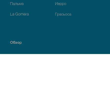
Пальма
Иерро
La Gomera
Грасьоса
Обзор
Побережье и пляжи
Культура
Кухня
Все статьи
Полезная информация
Календарь мероприятий
Климат