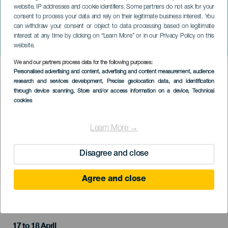
website, IP addresses and cookie identifiers. Some partners do not ask for your
consent to process your data and rely on their legitimate business interest. You
can withdraw your consent or object to data processing based on legitimate
ГРАН-КАНАРИЯ
interest at any time by clicking on “Learn More” or in our Privacy Policy on this
Финал фестиваля Сонора
website.
We and our partners process data for the following purposes:
Imagen
Personalised advertising and content, advertising and content measurement, audience
Listado
research and services development
, Precise geolocation data, and identification
through device scanning
, Store and/or access information on a device
, Technical
cookies
Learn More →
Disagree and close
Agree and close
ПРОШЕДШЕЕ МЕРОПРИЯТИЕ
17 to 18 April