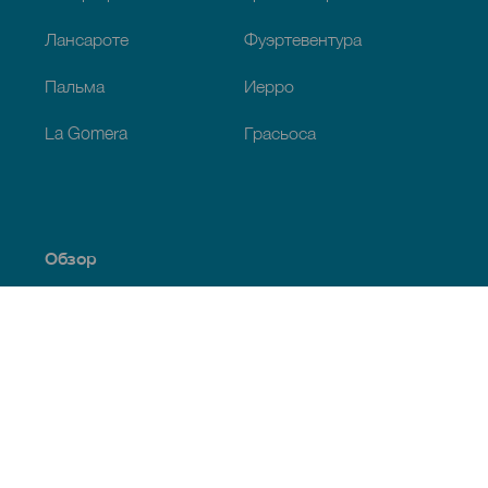
Лансароте
Фуэртевентура
Пальма
Иерро
La Gomera
Грасьоса
Обзор
Побережье и пляжи
Культура
Кухня
Все статьи
Полезная информация