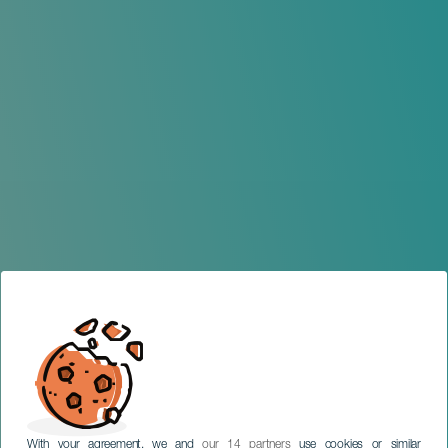
With your agreement, we and
our 14 partners
use cookies or similar