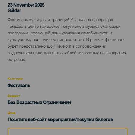
23 November 2025
Localidad
Gáldar
Descripción
Фестиваль культуры и традиций Агальдара превращает
del
Гальдар в центр канарской популярной музыки благодаря
evento
программе, отдающей дань уважения самобытности и
культурному наследию муниципалитета. В рамках фестиваля
будет представлено шоу Revelora в сопровождении
выдающихся солистов и ансамблей, известных на Канарских
островах.
Категория
Categoría
Фестиваль
del
evento
Возраст
Edad
Без Возрастных Ограничений
Recomendada
Цена
Посетите веб-сайт мероприятия/покупки билетов