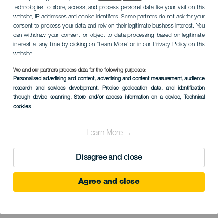
technologies to store, access, and process personal data like your visit on this
website, IP addresses and cookie identifiers. Some partners do not ask for your
consent to process your data and rely on their legitimate business interest. You
ГРАН-КАНАРИЯ
can withdraw your consent or object to data processing based on legitimate
Агалдар: Фестиваль
interest at any time by clicking on “Learn More” or in our Privacy Policy on this
культуры и традиций
website.
We and our partners process data for the following purposes:
Imagen
Personalised advertising and content, advertising and content measurement, audience
Listado
research and services development
, Precise geolocation data, and identification
through device scanning
, Store and/or access information on a device
, Technical
cookies
Learn More →
Disagree and close
Agree and close
ПРОШЕДШЕЕ МЕРОПРИЯТИЕ