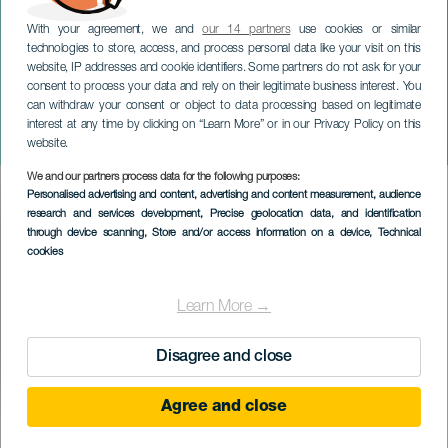
With your agreement, we and
our 14 partners
use cookies or similar
technologies to store, access, and process personal data like your visit on this
ГРАН-КАНАРИЯ
website, IP addresses and cookie identifiers. Some partners do not ask for your
Ацис и Галатея:
consent to process your data and rely on their legitimate business interest. You
can withdraw your consent or object to data processing based on legitimate
Международный
interest at any time by clicking on “Learn More” or in our Privacy Policy on this
фестиваль Баха
website.
We and our partners process data for the following purposes:
Imagen
Personalised advertising and content, advertising and content measurement, audience
Listado
research and services development
, Precise geolocation data, and identification
through device scanning
, Store and/or access information on a device
, Technical
cookies
Learn More →
Disagree and close
Agree and close
ПРОШЕДШЕЕ МЕРОПРИЯТИЕ